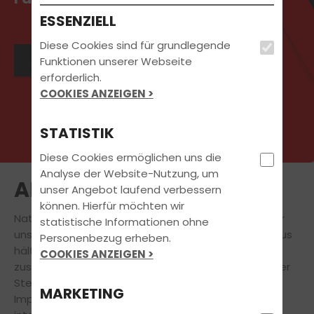
ESSENZIELL
Diese Cookies sind für grundlegende
Jetzt Kontakt aufnehmen
Funktionen unserer Webseite
erforderlich.
COOKIES ANZEIGEN >
STATISTIK
Diese Cookies ermöglichen uns die
Analyse der Website-Nutzung, um
AKTUELLES
unser Angebot laufend verbessern
können. Hierfür möchten wir
Natürlich steht
Deine
Führerscheinausbildung
für
statistische Informationen ohne
uns immer an erster Stelle. Doch auch darüber hinaus
Personenbezug erheben.
hält unsere Fahrschule für Dich eine Vielzahl
COOKIES ANZEIGEN >
zusätzlicher
attraktiver Angebote bereit.
An dieser
Stelle findest Du aktuelle Informationen und
MARKETING
Impressionen zu Veranstaltungen, News und