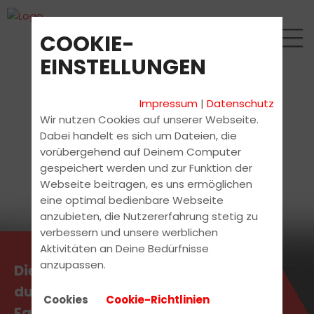
COOKIE-
EINSTELLUNGEN
Impressum
|
Datenschutz
Wir nutzen Cookies auf unserer Webseite.
Dabei handelt es sich um Dateien, die
vorübergehend auf Deinem Computer
gespeichert werden und zur Funktion der
Webseite beitragen, es uns ermöglichen
eine optimal bedienbare Webseite
anzubieten, die Nutzererfahrung stetig zu
verbessern und unsere werblichen
Aktivitäten an Deine Bedürfnisse
anzupassen.
Die aktuellsten News erhältst
du direkt bei uns in der
Cookies
Cookie-Richtlinien
Fahrschule.