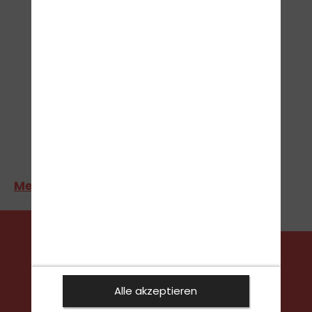
dabei! Wir freuen uns auf Euch!
>
Mehr erfahren
STEIG EIN
Alle akzeptieren
Jetzt Termin vereinbaren