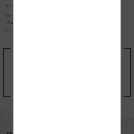
Motorisiert macht das Leben eindeutig mehr Spaß!
Wir stehen Dir in allen Fragen jederzeit gerne zur
Verfügung und freuen uns über Deinen Besuch in
unserer Fahrschule.
Vereinbare noch heute einen
Termin
für ein unverbindliches
Beratungsgespräch
Jetzt Termin vereinbaren