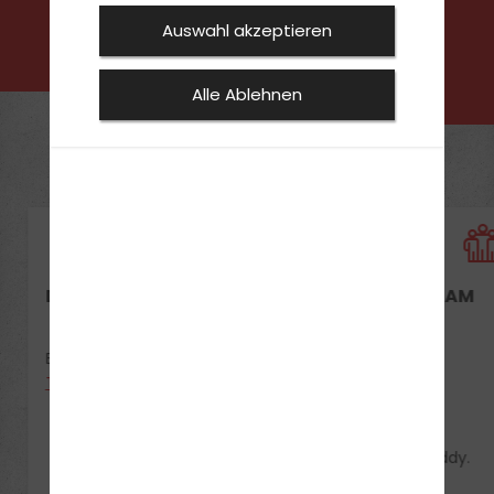
Auswahl akzeptieren
0521-40702
Alle Ablehnen
DEIN THEORIEUNTERRICHT
UNSER TEAM
Bielefeld / Brackwede:
Termine anzeigen
Freddy
Hallo,
ich bin Freddy.
Meine...