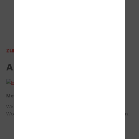
>
Zur Bestandengalerie
AKTUELLES
Mehr Unterrichte
Wir machen es möglich ! Wir haben nun die ganze
Woche Theorieunterrichte im Angebot. Montags von
18:00 - 19:30 Uhr Dienstags von 10:30 - 12:00
UhrMittwochs von 10:30 - 12:00 Uhr Donnerstags von
18:00 - 19:30 Uhr Freitsga von 16:00 - 17:30 Uhr Seid