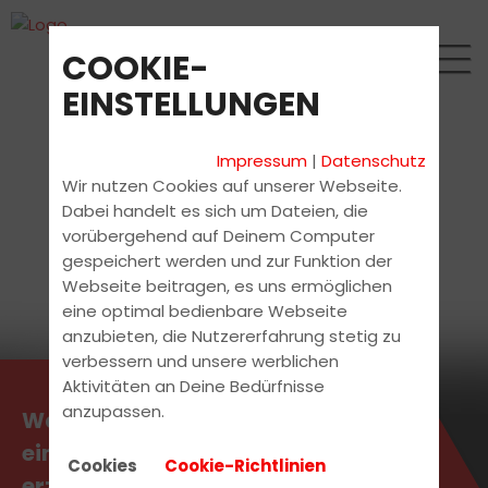
COOKIE-
EINSTELLUNGEN
Impressum
|
Datenschutz
Wir nutzen Cookies auf unserer Webseite.
Dabei handelt es sich um Dateien, die
vorübergehend auf Deinem Computer
gespeichert werden und zur Funktion der
Webseite beitragen, es uns ermöglichen
eine optimal bedienbare Webseite
anzubieten, die Nutzererfahrung stetig zu
verbessern und unsere werblichen
Aktivitäten an Deine Bedürfnisse
anzupassen.
Was unsere Fahrschule so
einzigartig macht? Wir
Cookies
Cookie-Richtlinien
erzählen es Dir!