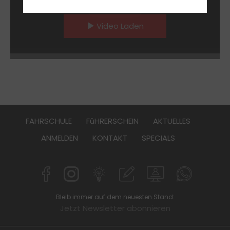
Video Laden
FAHRSCHULE
FüHRERSCHEIN
AKTUELLES
ANMELDEN
KONTAKT
SPECIALS
Bleib immer auf dem neuesten Stand:
Jetzt Newsletter abonnieren