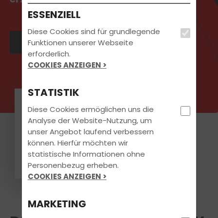
ESSENZIELL
Diese Cookies sind für grundlegende
Jetzt Termin vereinbaren
Funktionen unserer Webseite
erforderlich.
COOKIES ANZEIGEN >
STATISTIK
Gökberk Kundağ
Diese Cookies ermöglichen uns die
Analyse der Website-Nutzung, um
unser Angebot laufend verbessern
Hab heute meinen
können. Hierfür möchten wir
Führerschein Klasse B bestanden
und kann die Fahrschule Sunny
statistische Informationen ohne
Peters echt weiter empfehlen.
Personenbezug erheben.
Vor allem mein Fahrlehrer Hüseyin
war einfach top. Er hat alles
COOKIES ANZEIGEN >
immer ruhig und verständlich
erklärt und sich Zeit genommen,
bis man es wirklich verstanden
MARKETING
hat. Beim Fahren hat man sich
direkt wohlgefühlt und wenn man